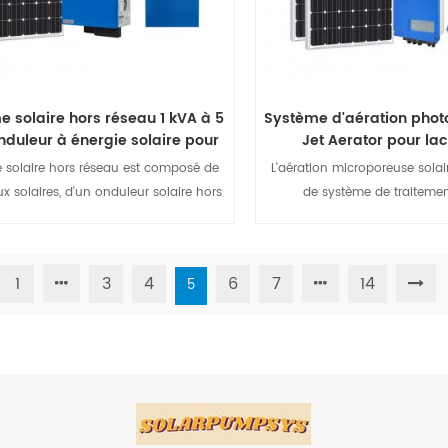
 solaire hors réseau 1 kVA à 5
Système d'aération photo
nduleur à énergie solaire pour
Jet Aerator pour la
usage domestique
 solaire hors réseau est composé de
L'aération microporeuse solai
 solaires, d'un onduleur solaire hors
de système de traitemen
, d'un contrôleur de charge MPPT et
spécialement conçu pour la 
terie. L'onduleur solaire autonome est
l'eau et l'amélioration de la 
sant principal d'un système d'énergie
des rivières et des lacs. L'utilis
1
3
4
6
7
14
5
 Il convertit le courant continu produit
solaire comme source d'éne
Afficher les détails
Afficher les dét
anneaux solaires en courant alternatif
faible coût de gestion d'expl
alimenter les appareils électriques.
effet de l'oxygène, un grand 
ôleur de charge MPPT Il charge les
blocage, une longue durée
 à partir de l'électricité solaire. Lorsque
caractéristiques de faibl
 solaire est insuffisante pour alimenter
fonctionnement. Largement ut
es, ou la nuit, la batterie se décharge
rivières urbaines, les lacs arti