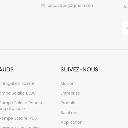
r réapprovisionner les charges.
naturels ; Convient pour l
coco20.xu@gmail.com
Ab
l'oxygène des étangs à pois
pratique de la restauration d
elle a des effets évidents sur
et la circulation des pl
AUDS
SUIVEZ-NOUS
r Irrigation Solaire
Maison
Pompe Solaire BLDC
Entreprise
Pompe Solaire Pour Un
Produits
mp Agricole
Solutions
Pompe Solaire IP65
Application