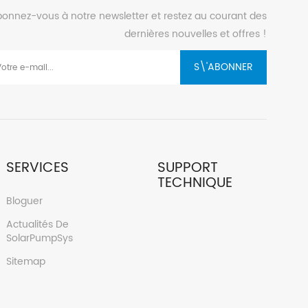
'aquaculture,
onnez-vous à notre newsletter et restez au courant des
sons ; Dans la
dernières nouvelles et offres !
es plans d’eau,
 la réoxygénation
S\'ABONNER
ans d’eau.
SERVICES
SUPPORT
TECHNIQUE
Bloguer
Actualités De
SolarPumpSys
Sitemap