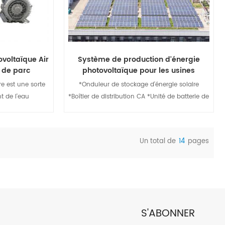
de remplacer totalement ou partiellement le
coût initial du système électrique à forte
pollution et à faible efficacité aura une grande
valeur marchande et une grande importance
sociale. L'irrigation par aspersion utilise une
voltaïque Air
Système de production d'énergie
production d'énergie solaire mature,
c de parc
photovoltaïque pour les usines
remplaçant le système électrique d'origine à
re est une sorte
*Onduleur de stockage d'énergie solaire
forte pollution et à faible efficacité, ce qui
t de l'eau
*Boîtier de distribution CA *Unité de batterie de
facilite l'irrigation.
purification de
stockage d'énergie *Système de gestion de
qualité de l'eau
batterie (BMS) *Boîtier de combinaison CC
ation de l'énergie
*Protection incendie et contrôle de la
Un total de
14
pages
rgie, avec un
température
ails
Afficher les détails
oitation, un bon
débit, un anti-
 de vie, des
e bruit de
ilisé dans les
S'ABONNER
ficiels, les lacs