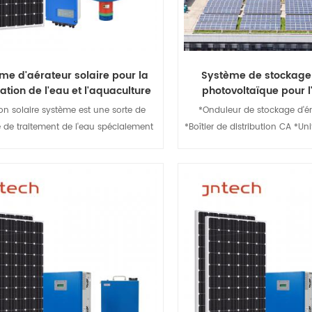
me d'aérateur solaire pour la
Système de stockage
cation de l'eau et l'aquaculture
photovoltaïque pour l'
industrielle
on solaire système est une sorte de
*Onduleur de stockage d'én
 de traitement de l'eau spécialement
*Boîtier de distribution CA *Uni
u pour la purification de l'eau et
stockage d'énergie *Système
ation de la qualité de l'eau des rivières
batterie (BMS) *Boîtier de 
lacs. L'utilisation de l'énergie solaire
*Protection incendie et co
ource d'énergie, avec un faible coût
température
Afficher les détails
Afficher les dét
tion d'exploitation, un bon effet de
ne, un grand débit, un anti-blocage,
ue durée de vie, des caractéristiques
e bruit de fonctionnement. Largement
é dans les rivières urbaines, les lacs
iels, les lacs naturels ; Convient pour
lture, l'oxygène des étangs à poissons