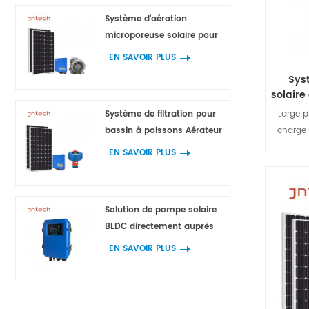
pou
Système d'aération
microporeuse solaire pour
l'aquaculture
EN SAVOIR PLUS
Sys
solaire
Large p
Système de filtration pour
charge 
bassin à poissons Aérateur
charge 
de fontaine 750 W 1 100 W 1
EN SAVOIR PLUS
la comm
500 W 2 200 W
et le ho
et de
Solution de pompe solaire
redon
BLDC directement auprès
des fabricants
EN SAVOIR PLUS