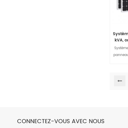
Système
kVA, o
Système
panneaux
réseau
d'une bat
le compo
solaire.
par les p
pour 
Contr
batteries
l'énergie
CONNECTEZ-VOUS AVEC NOUS
les charg