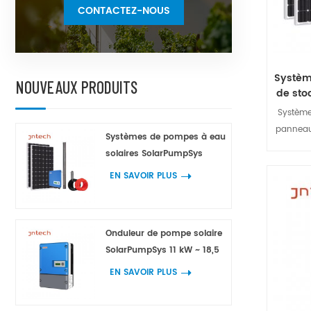
CONTACTEZ-NOUS
; Dans la
d'e
réo
Systèm
NOUVEAUX PRODUITS
de sto
Système
panneaux
Systèmes de pompes à eau
réseau
solaires SolarPumpSys
d'une bat
EN SAVOIR PLUS
le compo
solaire.
par les p
pour 
Onduleur de pompe solaire
Contr
SolarPumpSys 11 kW ~ 18,5
batteries
kW
EN SAVOIR PLUS
l'énergie
les charg