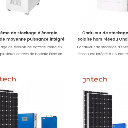
r réapprovisionner les charges.
pour réapprovisionner le
tème de stockage d'énergie
Onduleur de stockage
 de moyenne puissance intégré
solaire hors réseau Ond
au réseau et hors réseau
domestique haute f
lage de tension de batterie Prend en
L'onduleur de stockage d'éner
plusieurs entrées de batterie Prise en
réseau est intégré à un contr
de la fonction MPPT Prend en charge
solaire MPPT, une haute fré
utation transparente entre le réseau
sinusoïdal pur et module d
rs réseau EMS intégré, temps de pointe
réunis en un seul appareil. C
 creux faciles à régler Conception
fonctionner avec ou sans pile
Afficher les détails
Afficher les dét
dante d'une alimentation auxiliaire
stockage d'énergie solaire h
double CA et CC
être connecté en par