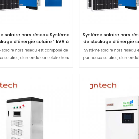
 pratique de la restauration des plans
au, il a des effets évidents sur la
xygénation des plans d'eau et la
circulation des plans d'eau.
e solaire hors réseau Système
Système solaire hors r
ckage d'énergie solaire 1 kVA à
de stockage d'énergie so
5 kVA
5 kVA
 solaire hors réseau est composé de
Système solaire hors réseau
 solaires, d'un onduleur solaire hors
panneaux solaires, d'un ondul
, d'un contrôleur de charge MPPT et
réseau, d'un contrôleur de 
terie. L'onduleur solaire autonome est
d'une batterie. L'onduleur sol
sant principal d'un système d'énergie
le composant principal d'un s
 Il convertit le courant continu produit
solaire. Il convertit le couran
Afficher les détails
Afficher les dét
anneaux solaires en courant alternatif
par les panneaux solaires en c
alimenter les appareils électriques.
pour alimenter les appareil
ôleur de charge MPPT Il charge les
Contrôleur de charge MPPT 
 à partir de l'électricité solaire. Lorsque
batteries à partir de l'électricit
 solaire est insuffisante pour alimenter
l'énergie solaire est insuffisan
es, ou la nuit, la batterie se décharge
les charges, ou la nuit, la bat