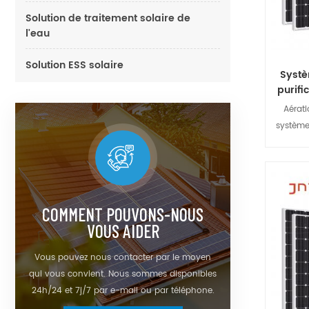
Solution de traitement solaire de
l'eau
Solution ESS solaire
Systè
purifi
Aérati
système
conç
l'amélior
et des 
comme s
de ges
COMMENT POUVONS-NOUS
l'oxygè
VOUS AIDER
une long
Vous pouvez nous contacter par le moyen
de faibl
qui vous convient. Nous sommes disponibles
utilis
24h/24 et 7j/7 par e-mail ou par téléphone.
artific
l'aquacu