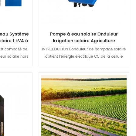
coût initial du système électrique à forte
pollution et à faible efficacité aura une grande
valeur marchande et une grande importance
sociale. L'irrigation par aspersion utilise une
éseau Système
Pompe à eau solaire Onduleur
production d'énergie solaire mature,
laire 1 kVA à
Irrigation solaire Agriculture
remplaçant le système électrique d'origine à
 est composé de
INTRODUCTION L'onduleur de pompage solaire
forte pollution et à faible efficacité, ce qui
eur solaire hors
obtient l'énergie électrique CC de la cellule
facilite l'irrigation.
charge MPPT et
photovoltaïque et la convertit en énergie
aire autonome est
électrique pour alimenter la pompe à eau.
ystème d'énergie
Selon l'intensité du rayonnement solaire,
t continu produit
l'onduleur adopte un algorithme MPPT pour
ails
Afficher les détails
ourant alternatif
ajuster la fréquence de sortie et exploiter au
s électriques.
maximum l'énergie solaire. Cette série
Il charge les
d'onduleurs de pompage solaire est un
é solaire. Lorsque
onduleur de pompage solaire flexible, facile à
te pour alimenter
utiliser et économique lancé Days Energy
terie se décharge
s'adapte aux besoins spécifiques de ses