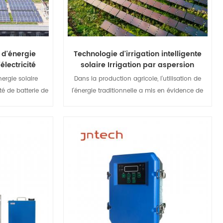
 d'énergie
Technologie d'irrigation intelligente
électricité
solaire Irrigation par aspersion
solaire
ergie solaire
Dans la production agricole, l'utilisation de
té de batterie de
l'énergie traditionnelle a mis en évidence de
 de gestion de
nombreux problèmes, tels que la difficulté de
combinaison CC
couverture du réseau électrique, l'utilisation
ntrôle de la
non rentable de la production d'électricité au
diesel, l'approvisionnement en pétrole non
ails
Afficher les détails
garanti et encore moins de conservation de
l'énergie et de protection de l'environnement.
Combinée au développement de l'industrie
solaire et aux besoins réels de l'irrigation
agricole, l'utilisation de l'énergie solaire pour
les équipements d'irrigation par aspersion afin
de remplacer totalement ou partiellement le