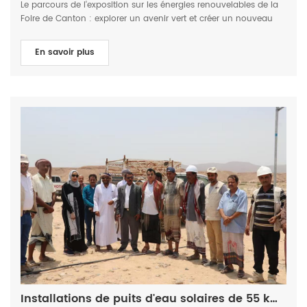
Le parcours de l'exposition sur les énergies renouvelables de la
Foire de Canton : explorer un avenir vert et créer un nouveau
chapitre de coopération À une époque pleine d'opportunités et
de défis, le secteur des énergies renouvelables connaît un essor
En savoir plus
sans précédent, insufflant un nouveau souffle à la
transformation verte de l'économie mondiale. Lors de la très
attendue 136e Foire de Canton, J ntech Renewable Energy
Technology Co., Ltd. (ci-après dénommée « JNTECH "), en tant
qu'acteur majeur du secteur des énergies renouvelables, a fait
ses débuts en force avec ses dernières réalisations en matière
de recherche scientifique et ses produits phares, attirant
l'attention de nombreux hommes d'affaires étrangers et initiés
de l'industrie. Cette participation au salon a non seulement mis
en valeur J NTECH force d'innovation dans le domaine de la
technologie des énergies renouvelables, mais a également
transmis au monde sa vision ferme de se consacrer à la
promotion de la technologie d'application des énergies
renouvelables et de servir le monde entier. Des expositions
innovantes, guident l'avenir L’un des points forts de cette
exposition est le Les nouveaux produits de la série de stockage
d'énergie ont suscité une attention considérable. J NTECH Le
système de stockage d'énergie résidentiel de est une solution de
Installations de puits d'eau solaires de 55 kW et 45 kW dans le gouvernorat de Mahrah, au Yémen, le 18 septembre 2024.
pointe conçue pour répondre à la demande croissante d'une