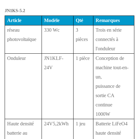
JN1KS-5.2
Article
Modèle
Qté
Remarques
réseau
330 Wc
3
Trois en série
photovoltaïque
pièces
connectés à
l'onduleur
Onduleur
JN1KLF-
1 pièce
Conception de
24V
machine tout-en-
un,
puissance de
sortie CA
continue
1000W
Haute densité
24V5,2kWh
1 jeu
Batterie LiFeO4
batterie au
haute densité