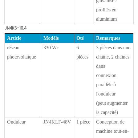
galvanisé /
profilés en
aluminium
JN4KS-10.4
Article
Modèle
Qté
Remarques
réseau
330 Wc
6
3 pièces dans une
photovoltaïque
pièces
chaîne, 2 chaînes
dans
connexion
parallèle à
l'onduleur
(peut augmenter
la capacité)
Onduleur
JN4KLF-48V
1 pièce
Conception de
machine tout-en-