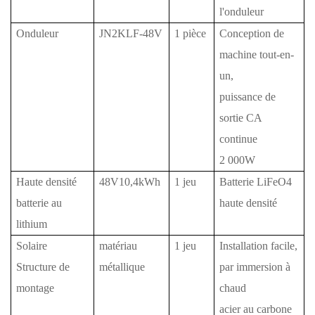
l'onduleur
Onduleur
JN2KLF-48V
1 pièce
Conception de
machine tout-en-
un,
puissance de
sortie CA
continue
2
000W
Haute densité
48V10,4kWh
1 jeu
Batterie LiFeO4
batterie au
haute densité
lithium
Solaire
matériau
1 jeu
Installation facile,
Structure de
métallique
par immersion à
montage
chaud
acier au carbone