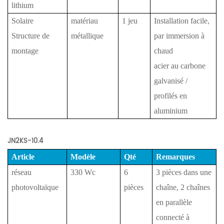
lithium
Solaire
matériau
1 jeu
Installation facile,
Structure de
métallique
par immersion à
montage
chaud
acier au carbone
galvanisé /
profilés en
aluminium
JN2KS-10.4
Article
Modèle
Qté
Remarques
réseau
330 Wc
6
3 pièces dans une
photovoltaïque
pièces
chaîne, 2 chaînes
en parallèle
connecté à