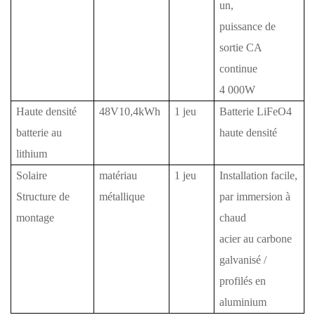
un,
puissance de
sortie CA
continue
4
000W
Haute densité
48V10,4kWh
1 jeu
Batterie LiFeO4
batterie au
haute densité
lithium
Solaire
matériau
1 jeu
Installation facile,
Structure de
métallique
par immersion à
montage
chaud
acier au carbone
galvanisé /
profilés en
aluminium