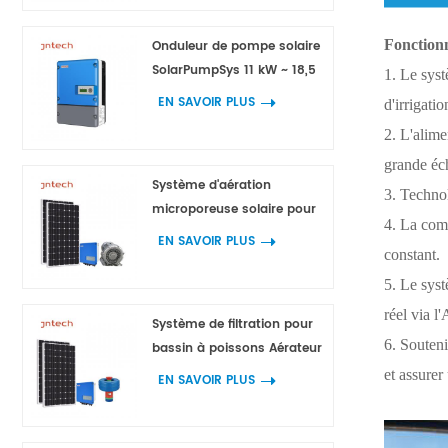
Fonctionn
Onduleur de pompe solaire
SolarPumpSys 11 kW ~ 18,5
1. Le syst
kW
EN SAVOIR PLUS
d'irrigati
2. L'alime
grande éch
Système d'aération
3. Technol
microporeuse solaire pour
4. La comb
l'aquaculture
EN SAVOIR PLUS
constant.
5. Le syst
réel via l
Système de filtration pour
6. Souteni
bassin à poissons Aérateur
de fontaine 750 W 1 100 W 1
et assure
EN SAVOIR PLUS
500 W 2 200 W