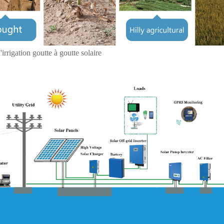
'irrigation goutte à goutte solaire