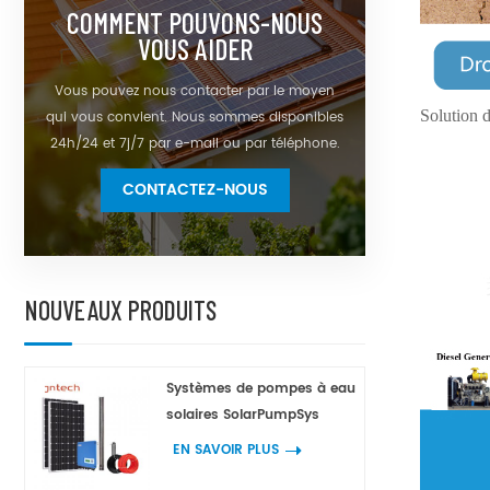
COMMENT POUVONS-NOUS
VOUS AIDER
Vous pouvez nous contacter par le moyen
Solution d
qui vous convient. Nous sommes disponibles
24h/24 et 7j/7 par e-mail ou par téléphone.
CONTACTEZ-NOUS
NOUVEAUX PRODUITS
Systèmes de pompes à eau
solaires SolarPumpSys
EN SAVOIR PLUS