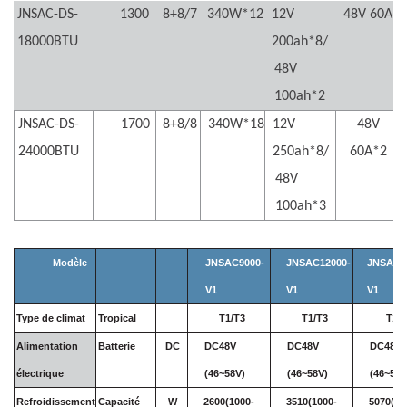
JNSAC-DS-
1300
8+8/7
340W*12
12V
48V 60A
18000BTU
200ah*8/
48V
100ah*2
JNSAC-DS-
1700
8+8/8
340W*18
12V
48V
24000BTU
250ah*8/
60A*2
48V
100ah*3
Modèle
JNSAC9000-
JNSAC12000-
JNSAC1
V1
V1
V1
Type de climat
Tropical
T1/T3
T1/T3
T1/T
Alimentation
Batterie
DC
DC48V
DC48V
DC48V
électrique
(46~58V)
(46~58V)
(46~58V
Refroidissement
Capacité
W
2600(1000-
3510(1000-
5070(12