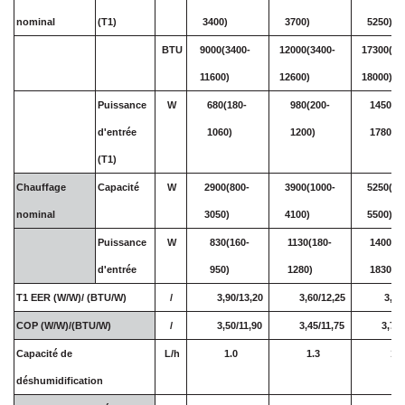
nominal
(T1)
3400)
3700)
5250)
BTU
9000(3400-
12000(3400-
17300(41
11600)
12600)
18000)
Puissance
W
680(180-
980(200-
1450(22
d'entrée
1060)
1200)
1780)
(T1)
Chauffage
Capacité
W
2900(800-
3900(1000-
5250(12
nominal
3050)
4100)
5500)
Puissance
W
830(160-
1130(180-
1400(22
d'entrée
950)
1280)
1830)
T1
EER
(W/W)/
(BTU/W)
/
3,90/13,20
3,60/12,25
3,50
COP (W/W)/(BTU/W)
/
3,50/11,90
3,45/11,75
3,75/
Capacité de
L/h
1.0
1.3
1.7
déshumidification