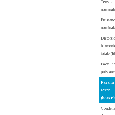
Tension
nominal
Puissan
nominal
Distorsi
harmoni
totale (I
Facteur 
puissanc
Paramèt
sortie 
(hors ré
Condens