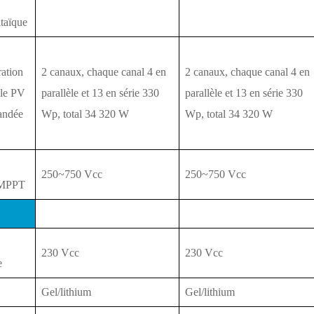
taïque
ation
2 canaux, chaque canal 4 en
2 canaux, chaque canal 4 en
le PV
parallèle et 13 en série 330
parallèle et 13 en série 330
andée
Wp, total 34 320 W
Wp, total 34 320 W
250~750 Vcc
250~750 Vcc
 MPPT
230 Vcc
230 Vcc
e
Gel/lithium
Gel/lithium