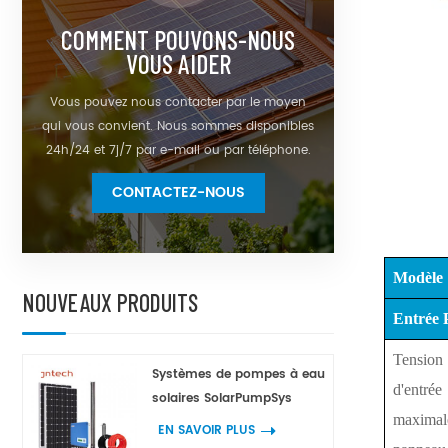
COMMENT POUVONS-NOUS
VOUS AIDER
Vous pouvez nous contacter par le moyen
qui vous convient. Nous sommes disponibles
24h/24 et 7j/7 par e-mail ou par téléphone.
CONTACTEZ-NOUS
Modèle
NOUVEAUX PRODUITS
Entrée
Tension
Systèmes de pompes à eau
d'entrée
solaires SolarPumpSys
maximal
EN SAVOIR PLUS