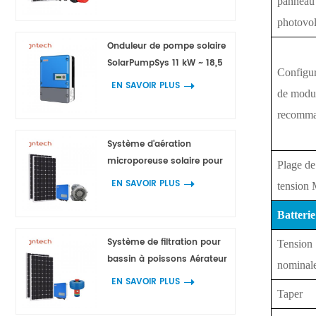
panneau
photovol
Onduleur de pompe solaire
SolarPumpSys 11 kW ~ 18,5
Configur
kW
EN SAVOIR PLUS
de modu
recomm
Système d'aération
microporeuse solaire pour
Plage de
l'aquaculture
EN SAVOIR PLUS
tension
Batterie
Système de filtration pour
Tension
bassin à poissons Aérateur
nominal
de fontaine 750 W 1 100 W 1
EN SAVOIR PLUS
500 W 2 200 W
Taper