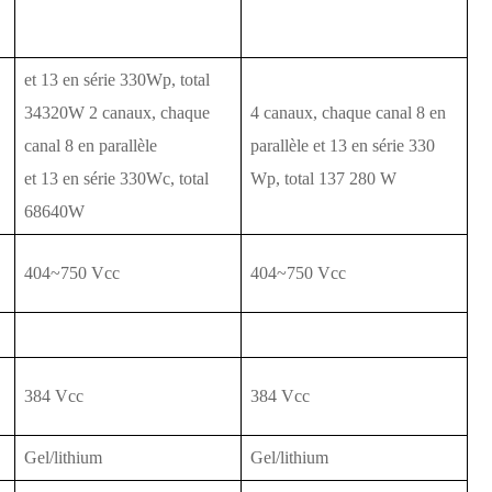
et 13 en série 330Wp, total
34320W 2 canaux, chaque
4 canaux, chaque canal 8 en
canal 8 en parallèle
parallèle et 13 en série 330
et 13 en série 330Wc, total
Wp, total 137 280 W
68640W
404~750 Vcc
404~750 Vcc
384 Vcc
384 Vcc
Gel/lithium
Gel/lithium