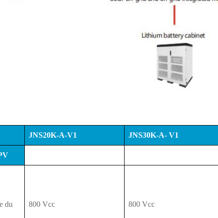
JNS20K-A-V1
JNS30K-A-
V1
 PV
e du
800 Vcc
800 Vcc