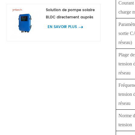
Courant
Solution de pompe solaire
charge 
BLDC directement auprès
Paramètr
des fabricants
EN SAVOIR PLUS
sortie C
réseau)
Plage de
tension 
réseau
Fréquenc
tension 
réseau
Norme 
tension