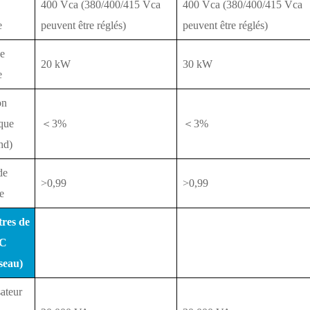
400 Vca (380/400/415 Vca
400 Vca (380/400/415 Vca
e
peuvent être réglés)
peuvent être réglés)
ce
20 kW
30 kW
e
on
que
＜3%
＜3%
thd)
de
>0,99
>0,99
e
res de
CC
seau)
ateur