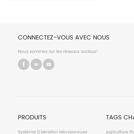
solair
agricole
les équip
de remp
coût i
CONNECTEZ-VOUS AVEC NOUS
pollution
valeur 
Nous sommes sur les réseaux sociaux!
sociale.
pro
remplaç
forte p
PRODUITS
TAGS CH
Système D'aération Microporeuse
Agriculture Pa