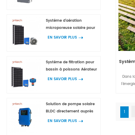
onduleur
utilis
s'ada
Système d'aération
clients
microporeuse solaire pour
solut
l'aquaculture
EN SAVOIR PLUS
comp
Système
Système de filtration pour
bassin à poissons Aérateur
Dans la
de fontaine 750 W 1 100 W 1
EN SAVOIR PLUS
l'énerg
500 W 2 200 W
nombreux
couvert
Solution de pompe solaire
non rent
BLDC directement auprès
1
diesel
des fabricants
garanti
EN SAVOIR PLUS
l'énergi
Combin