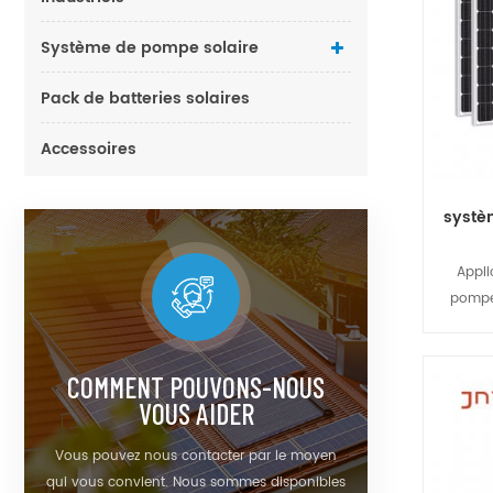
Système de pompe solaire
Pack de batteries solaires
Accessoires
systè
Appli
pompe 
utilisé
quot
forestiè
COMMENT POUVONS-NOUS
bétail
VOUS AIDER
villa
Vous pouvez nous contacter par le moyen
traiteme
qui vous convient. Nous sommes disponibles