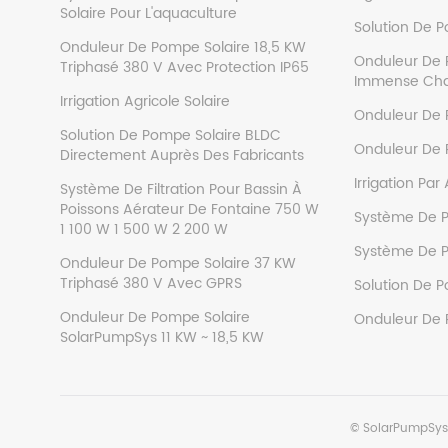
Solaire Pour L'aquaculture
Solution De 
Onduleur De Pompe Solaire 18,5 KW
Onduleur De 
Triphasé 380 V Avec Protection IP65
Immense Cha
Irrigation Agricole Solaire
Onduleur De 
Solution De Pompe Solaire BLDC
Onduleur De 
Directement Auprès Des Fabricants
Irrigation Par
Système De Filtration Pour Bassin À
Poissons Aérateur De Fontaine 750 W
Système De Po
1 100 W 1 500 W 2 200 W
Système De P
Onduleur De Pompe Solaire 37 KW
Triphasé 380 V Avec GPRS
Solution De P
Onduleur De Pompe Solaire
Onduleur De 
SolarPumpSys 11 KW ~ 18,5 KW
©
SolarPumpSys