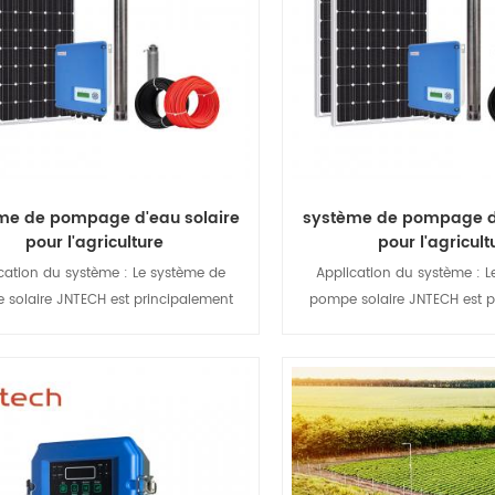
me de pompage d'eau solaire
système de pompage d'
pour l'agriculture
pour l'agricult
cation du système : Le système de
Application du système : 
solaire JNTECH est principalement
pompe solaire JNTECH est p
 dans les domaines de l'eau de la vie
utilisé dans les domaines de 
idienne, de l'irrigation agricole et
quotidienne, de l'irrigatio
re, de la gestion du désert, de l'eau du
forestière, de la gestion du dé
, de l'approvisionnement en eau des
bétail, de l'approvisionnem
Afficher les détails
Afficher les dét
ges et des villes, de l'ingénierie du
villages et des villes, de l'
nt des eaux usées et du paysage des
traitement des eaux usées et
fontaines.
fontaines.