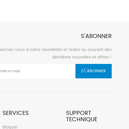
de l'irrigation
rgie solaire pour
ar aspersion afin
artiellement le
trique à forte
S'ABONNER
é aura une grande
ande importance
onnez-vous à notre newsletter et restez au courant des
sion utilise une
dernières nouvelles et offres !
ire mature,
que d'origine à
S\'ABONNER
ficacité, ce qui
n.
SERVICES
SUPPORT
TECHNIQUE
Bloguer