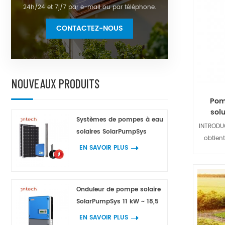
24h/24 et 7j/7 par e-mail ou par téléphone.
CONTACTEZ-NOUS
NOUVEAUX PRODUITS
Pom
sol
Systèmes de pompes à eau
INTRODU
solaires SolarPumpSys
obtient
EN SAVOIR PLUS
photov
électr
Selon
l'ondul
Onduleur de pompe solaire
ajuster 
SolarPumpSys 11 kW ~ 18,5
maxi
kW
EN SAVOIR PLUS
d'ond