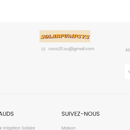
e et aux besoins réels de l'irrigation
solaire et aux besoins réels 
, l'utilisation de l'énergie solaire pour
agricole, l'utilisation de l'éne
ements d'irrigation par aspersion afin
les équipements d'irrigation p
lacer totalement ou partiellement le
de remplacer totalement ou p
nitial du système électrique à forte
coût initial du système élec
 et à faible efficacité aura une grande
pollution et à faible efficacit
marchande et une grande importance
valeur marchande et une gr
coco20.xu@gmail.com
Ab
 L'irrigation par aspersion utilise une
sociale. L'irrigation par asper
duction d'énergie solaire mature,
production d'énergie sola
ant le système électrique d'origine à
remplaçant le système électri
ollution et à faible efficacité, ce qui
forte pollution et à faible ef
facilite l'irrigation.
facilite l'irrigatio
AUDS
SUIVEZ-NOUS
r Irrigation Solaire
Maison