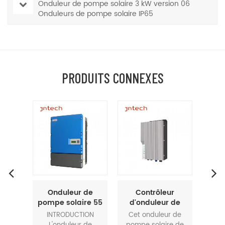
Onduleur de pompe solaire 3 kW version 06
Onduleurs de pompe solaire IP65
PRODUITS CONNEXES
de
Contrôleur
Onduleur hybride
O
re 55
d'onduleur de
MPPT 750 W pour
po
IP65,
pompe solaire
pompe solaire
Jnte
ION
Cet onduleur de
1. Large gamme de
L'
plage
sélectionnable
avec fonction