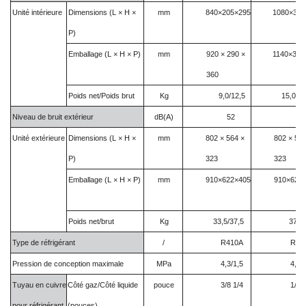
Unité intérieure
Dimensions (L × H ×
mm
840×205×295
1080×330
P)
Emballage (L × H × P)
mm
920 × 290 ×
1140×300
360
Poids net/Poids brut
Kg
9,0/12,5
15,0/18
Niveau de bruit extérieur
dB(A)
52
55
Unité extérieure
Dimensions (L × H ×
mm
802 × 564 ×
802 × 564
P)
323
323
Emballage (L × H × P)
mm
910×622×405
910×622
Poids net/brut
Kg
33,5/37,5
37/4
Type de réfrigérant
/
R410A
R41
Pression de conception maximale
MPa
4,3/1,5
4,3/
Tuyau en cuivre
Côté gaz/Côté liquide
pouce
3/8 1/4
1/2 
pour réfrigérant
(pouces)