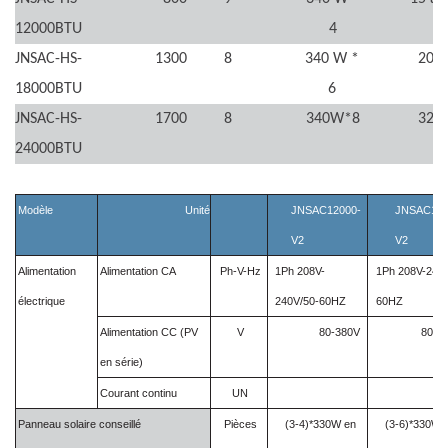
12000BTU
4
JNSAC-HS-
1300
8
340 W *
20~
18000BTU
6
JNSAC-HS-
1700
8
340W*8
32~
24000BTU
Modèle
Unité
JNSAC12000-
JNSAC180
V2
V2
Alimentation
Alimentation CA
Ph-V-Hz
1Ph 208V-
1Ph 208V-240V
électrique
240V/50-60HZ
60HZ
Alimentation CC (PV
V
80-380V
80-3
en série)
Courant continu
UN
Panneau solaire conseillé
Pièces
(3-4)*330W en
(3-6)*330W 