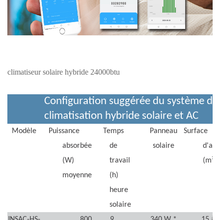
climatiseur solaire hybride 24000btu
Configuration suggérée du système de
climatisation hybride solaire et AC
Modèle
Puissance
Temps
Panneau
Surface
absorbée
de
solaire
d'app
(W)
travail
(m²)
moyenne
(h)
heure
solaire
JNSAC-HS-
800
9
340 W *
15 à 