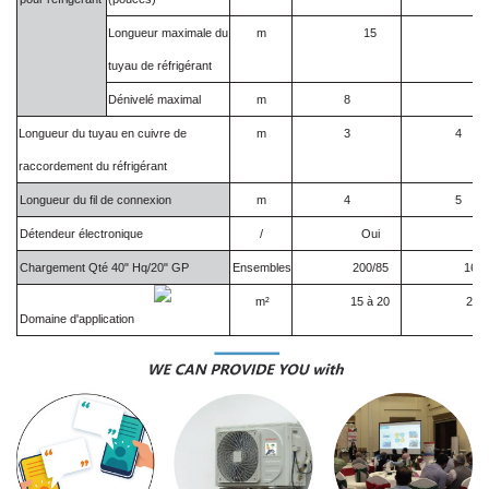
Longueur maximale du
m
15
20
tuyau de réfrigérant
Dénivelé maximal
m
8
10
Longueur du tuyau en cuivre de
m
3
4
raccordement du réfrigérant
Longueur du fil de connexion
m
4
5
Détendeur électronique
/
Oui
Ou
Chargement Qté 40" Hq/20" GP
Ensembles
200/85
160/
m²
15 à 20
20~
Domaine d'application