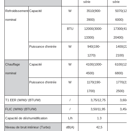
série
série
Refroidissement
Capacité
W
3510(900-
5070(1200
nominal
3900)
6000)
BTU
12000(3000-
17300(4100
13300)
20400)
Puissance d'entrée
W
940(190-
1400(220-
1270)
2100)
Chauffage
Capacité
W
4100(1000-
6100(1200
nominal
4500)
6800)
Puissance d'entrée
W
1170(190-
1770(220-
1700)
2500)
T1 EER (W/W)/ (BTU/W)
/
3,75/12,75
3,60/12
FLIC
(W/W)/
(BTU/W)
/
3,50/11,95
3,45/11
Capacité de déshumidification
L/h
1.3
1.
Niveau de bruit intérieur (Turbo)
dB(A)
42,5
46