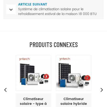
ARTICLE SUIVANT
Système de climatisation solaire pour le
refroidissement estival de la maison 18 000 BTU
PRODUITS CONNEXES
ur
Climatiseur
Prix du
Cl
pe à
solaire hybride
climatiseur
so