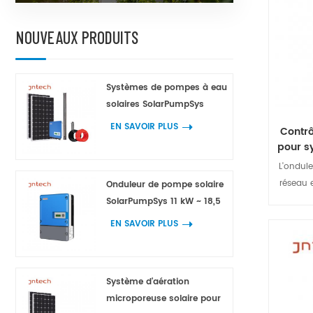
la 
conso
NOUVEAUX PRODUITS
Systèmes de pompes à eau
solaires SolarPumpSys
EN SAVOIR PLUS
Contrô
pour s
L'ondule
réseau 
Onduleur de pompe solaire
solaire
SolarPumpSys 11 kW ~ 18,5
sinuso
kW
EN SAVOIR PLUS
réunis e
fonction
stockag
Système d'aération
microporeuse solaire pour