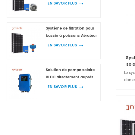
l'aquaculture
EN SAVOIR PLUS
Système de filtration pour
bassin à poissons Aérateur
de fontaine 750 W 1 100 W 1
EN SAVOIR PLUS
500 W 2 200 W
Sys
sol
Solution de pompe solaire
stock
Le sy
d
BLDC directement auprès
domes
des fabricants
EN SAVOIR PLUS
intelli
onduleu
charge
dispos
système
CA et de
que d'un