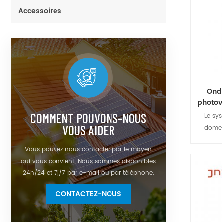
Accessoires
Ondu
photov
COMMENT POUVONS-NOUS
Le sy
VOUS AIDER
domes
intelli
Vous pouvez nous contacter par le moyen
onduleu
qui vous convient. Nous sommes disponibles
charge
24h/24 et 7j/7 par e-mail ou par téléphone.
dispos
système
CONTACTEZ-NOUS
CA et de
que d'un