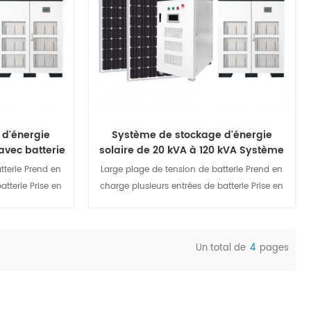
t ainsi une
la sortie CA, garantissant ainsi une
ormale et une
consommation électrique normale et une
ts.
réduction des coûts.
 d'énergie
Système de stockage d'énergie
 avec batterie
solaire de 20 kVA à 120 kVA Système
de stockage d'énergie de puissance
tterie Prend en
Large plage de tension de batterie Prend en
moyenne
atterie Prise en
charge plusieurs entrées de batterie Prise en
Prend en charge
charge de la fonction MPPT Prend en charge
entre le réseau
la commutation transparente entre le réseau
 temps de pointe
et le hors réseau EMS intégré, temps de pointe
Un total de
4
pages
er Conception
et de creux faciles à régler Conception
ails
Afficher les détails
on auxiliaire
redondante d'une alimentation auxiliaire
CC
double CA et CC